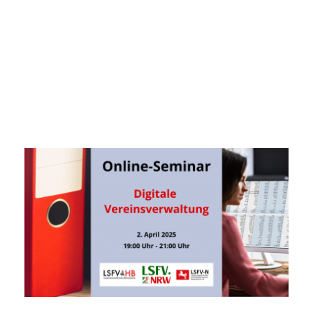
Landesverband der Kita- und Schulfördervereine Bremen/Bremerhaven e.V.